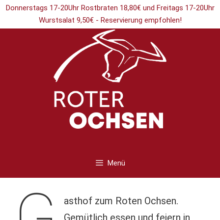
Zum
Donnerstags 17-20Uhr Rostbraten 18,80€ und Freitags 17-20Uhr
Inhalt
Wurstsalat 9,50€ - Reservierung empfohlen!
springen
Menü
G
asthof zum Roten Ochsen.
Gemütlich essen und feiern in